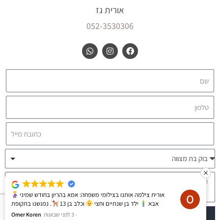
אורית גז
052-3530306
אורית צילמה אותנו בצילומי משפחה: אמא בהריון בחודש שמיני
אבא
ילד בן שנתיים וחצי
וכלב בן 13
. נפגשנו בתקופת
מלחמה בזמן אזעקות, הייתה סופר רגישה, סבלנית ומקצועית במהלך
3 לפני שבועות
Omer Koren
שליחת פרטים